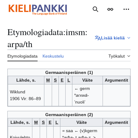
Siirry
sisältöön
Haku
Ulkoasu
Henki
Etymologiadata
:
imsm:
Lisää kieliä
arpa/th
Etymologiadata
Keskustelu
Työkalut
Germaanisperäinen (1)
Lähde, s.
M
S
E
L
Väite
Argumentit
← germ
Wiklund
*
arxwā
-
1906 Vir: 86–89
’nuoli’
Germaanisperäinen (2)
Lähde, s.
M
S
E
L
Väite
Argumentit
= saa ← (v)kgerm
Koivulehto
*
arƀa
- t
arƀa-z
, >