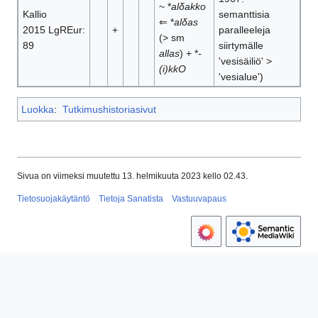
~ *
alδakko
Kallio
semanttisia
⇐ *
alδas
2015 LgREur:
+
paralleeleja
(> sm
89
siirtymälle
allas
) + *
-
'vesisäiliö' >
(i)kkO
'vesialue')
Luokka
:
Tutkimushistoriasivut
Sivua on viimeksi muutettu 13. helmikuuta 2023 kello 02.43.
Tietosuojakäytäntö
Tietoja Sanatista
Vastuuvapaus