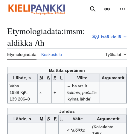
Siirry
sisältöön
Haku
Ulkoasu
Henki
Etymologiadata
:
imsm:
Lisää kieliä
aldikka-/th
Etymologiadata
Keskustelu
Työkalut
Balttilaisperäinen
Lähde, s.
M
S
E
L
Väite
Argumentit
Vaba
← ba vrt. lt
1989 KjK:
x
+
šaltìnis
,
pašaltis
139 206–9
'kylmä lähde'
Johdos
Lähde, s.
M
S
E
L
Väite
Argumentit
(Koivulehto
< *
alδikko
1967: