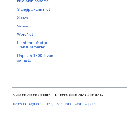
kirja-alan sanasto
Slangipaikannimet
Sosva
Vepsä
WordNet
FinnFrameNet ja
TransFrameNet
Rapolan 1800-luvun
sanasto
Sivua on viimeksi muutettu 13. helmikuuta 2023 kello 02.42.
Tietosuojakäytäntö
Tietoja Sanatista
Vastuuvapaus