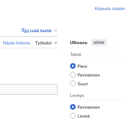
Kirjaudu sisään
Lisää kieliä
Ulkoasu
piilota
Näytä historia
Työkalut
Teksti
Pieni
Perinteinen
Suuri
Leveys
Perinteinen
Leveä