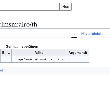
Hae
:
imsm:airo/th
Lue
Näytä lähdekoodi
Germaanisperäinen
E
L
Väite
Argumentit
← kge *
airā
-, vrt. msk meng
ár
id.
ut