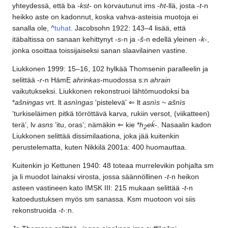
yhteydessä, että ba -
kst
- on korvautunut ims -
ht
-llä, josta -
t
-n
heikko aste on kadonnut, koska vahva-asteisia muotoja ei
sanalla ole, ^
tuhat
. Jacobsohn 1922: 143–4 lisää, että
itäbaltissa on sanaan kehittynyt -
s
-n ja -
š
-n edellä yleinen -
k
-,
jonka osoittaa toissijaiseksi sanan slaavilainen vastine.
Liukkonen 1999: 15–16, 102 hylkää Thomsenin paralleelin ja
selittää -
r
-n HämE
ahrinkas
-muodossa s:n
ahrain
vaikutukseksi. Liukkonen rekonstruoi lähtömuodoksi ba
*
ašningas
vrt. lt
asnìngas
'pistelevä' ⇐ lt
asnìs
~
ašnìs
’turkiseläimen pitkä törröttävä karva, rukiin versot, (viikatteen)
terä’, lv
asns
’itu, oras’; nämäkin ⇐ kie *
h
eḱ
-. Nasaalin kadon
2
Liukkonen selittää dissimilaationa, joka jää kuitenkin
perustelematta, kuten Nikkilä 2001a: 400 huomauttaa.
Kuitenkin jo Kettunen 1940: 48 toteaa murrelevikin pohjalta sm
ja li muodot lainaksi virosta, jossa säännöllinen -
t
-n heikon
asteen vastineen kato IMSK III: 215 mukaan selittää -
t
-n
katoedustuksen myös sm sanassa. Ksm muotoon voi siis
rekonstruoida -
t
-:n.