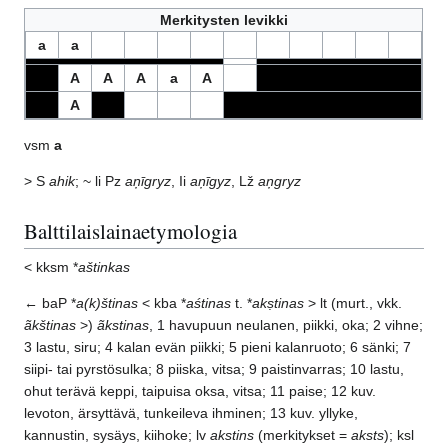
Merkitysten levikki
a
a
A
A
A
a
A
A
vsm
a
> S
ahik
; ~ li Pz
aņīgryz
, Ii
aņīgyz
, Lž
aņgryz
Balttilaislainaetymologia
< kksm *
aštinkas
← baP *
a(k)štinas
< kba *
aśtinas
t. *
akṣtinas
> lt (murt., vkk.
ãkštinas
>)
ãkstinas
, 1 havupuun neulanen, piikki, oka; 2 vihne;
3 lastu, siru; 4 kalan evän piikki; 5 pieni kalanruoto; 6 sänki; 7
siipi- tai pyrstösulka; 8 piiska, vitsa; 9 paistinvarras; 10 lastu,
ohut terävä keppi, taipuisa oksa, vitsa; 11 paise; 12 kuv.
levoton, ärsyttävä, tunkeileva ihminen; 13 kuv. yllyke,
kannustin, sysäys, kiihoke; lv
akstins
(merkitykset =
aksts
); ksl