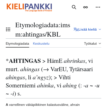
Siirry
sisältöön
Haku
Ulkoasu
Henki
Etymologiadata
:
ims
Lisää kieliä
Vaihda sisällysluettelo
m:ahtingas/KBL
Etymologiadata
Keskustelu
Työkalut
AHTINGAS
*
> HämE
ahrinkas
, vi
murt.
ahingas
(→ VarEU, Tytärsaari
ahingas
, li
a’ngyz
); > Vihti
Somerniemi
ahinka
, vi
ahing
(: -
a
~ -
u
~ -
i
) s.
A
varrellinen väkäpiikkinen kalastusväline, ahrain