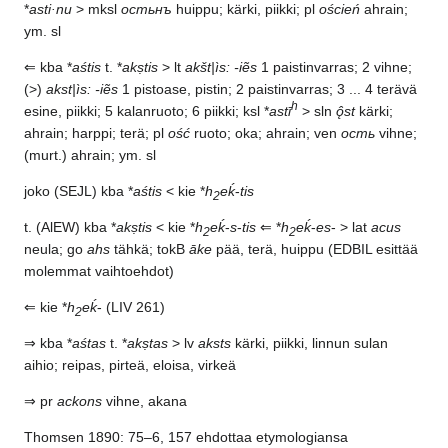
*
asti·nu
> mksl
остьнъ
huippu; kärki, piikki; pl
oścień
ahrain;
ym. sl
⇐ kba *
aśtis
t. *
akṣtis
> lt
akšt|ìs: -iẽs
1 paistinvarras; 2 vihne;
(>)
akst|ìs: -iẽs
1 pistoase, pistin; 2 paistinvarras; 3 ... 4 terävä
h
esine, piikki; 5 kalanruoto; 6 piikki; ksl *
astī
> sln
ǫ̂st
kärki;
ahrain; harppi; terä; pl
ość
ruoto; oka; ahrain; ven
ость
vihne;
(murt.) ahrain; ym. sl
joko (SEJL) kba *
aśtis
< kie *
h
eḱ
-
tis
2
t. (AlEW) kba *
akṣtis
< kie *
h
eḱ
-
s
-
tis
⇐ *
h
eḱ
-
es
- > lat
acus
2
2
neula; go
ahs
tähkä; tokB
āke
pää, terä, huippu (EDBIL esittää
molemmat vaihtoehdot)
⇐ kie *
h
eḱ
- (LIV 261)
2
⇒ kba *
aśtas
t. *
akṣtas
> lv
aksts
kärki, piikki, linnun sulan
aihio; reipas, pirteä, eloisa, virkeä
⇒ pr
ackons
vihne, akana
Thomsen 1890: 75–6, 157 ehdottaa etymologiansa