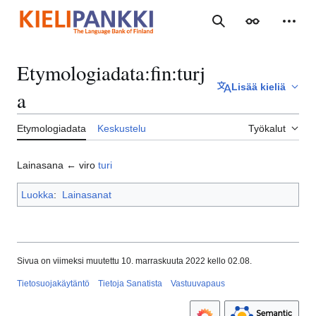
Siirry
sisältöön
Haku
Ulkoasu
Henki
Etymologiadata
:
fin:turj
Lisää kieliä
a
Etymologiadata
Keskustelu
Työkalut
Lainasana ← viro
turi
Luokka
:
Lainasanat
Sivua on viimeksi muutettu 10. marraskuuta 2022 kello 02.08.
Tietosuojakäytäntö
Tietoja Sanatista
Vastuuvapaus