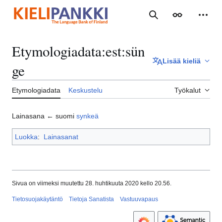
Siirry
sisältöön
Haku
Ulkoasu
Henki
Etymologiadata
:
est:sün
Lisää kieliä
ge
Etymologiadata
Keskustelu
Työkalut
Lainasana ← suomi
synkeä
Luokka
:
Lainasanat
Sivua on viimeksi muutettu 28. huhtikuuta 2020 kello 20.56.
Tietosuojakäytäntö
Tietoja Sanatista
Vastuuvapaus