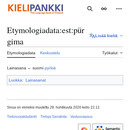
Siirry
sisältöön
Haku
Ulkoasu
Henki
Etymologiadata
:
est:pür
Lisää kieliä
gima
Etymologiadata
Keskustelu
Työkalut
Lainasana ← suomi
pyrkiä
Luokka
:
Lainasanat
Sivua on viimeksi muutettu 28. huhtikuuta 2020 kello 22.12.
Tietosuojakäytäntö
Tietoja Sanatista
Vastuuvapaus