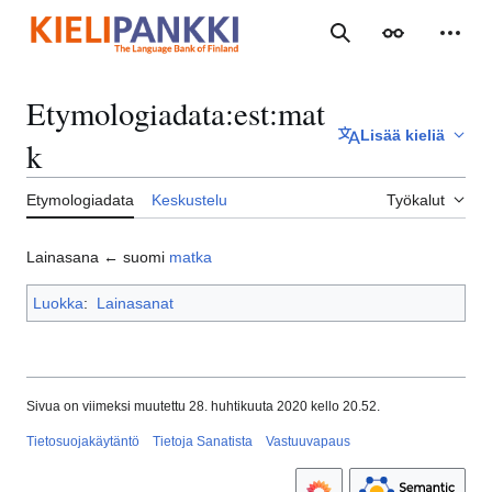
Siirry
sisältöön
Haku
Ulkoasu
Henki
Etymologiadata
:
est:mat
Lisää kieliä
k
Etymologiadata
Keskustelu
Työkalut
Lainasana ← suomi
matka
Luokka
:
Lainasanat
Sivua on viimeksi muutettu 28. huhtikuuta 2020 kello 20.52.
Tietosuojakäytäntö
Tietoja Sanatista
Vastuuvapaus