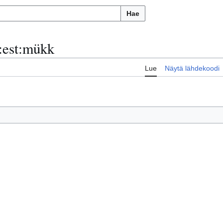
Hae
:
est:mükk
Lue
Näytä lähdekoodi