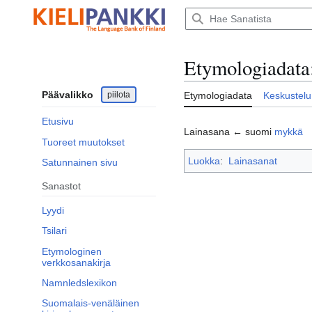
Siirry
sisältöön
Etymologiadata
Päävalikko
piilota
Etymologiadata
Keskustelu
Etusivu
Lainasana ← suomi
mykkä
Tuoreet muutokset
Luokka
:
Lainasanat
Satunnainen sivu
Sanastot
Lyydi
Tsilari
Etymologinen
verkkosanakirja
Namnledslexikon
Suomalais-venäläinen