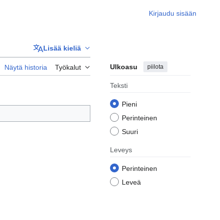
Kirjaudu sisään
Lisää kieliä
Ulkoasu
piilota
Näytä historia
Työkalut
Teksti
Pieni
Perinteinen
Suuri
Leveys
Perinteinen
Leveä