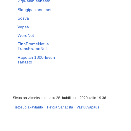
kirja-alan sanasto
Slangipaikannimet
Sosva
Vepsä
WordNet
FinnFrameNet ja
TransFrameNet
Rapolan 1800-luvun
sanasto
Sivua on viimeksi muutettu 28. huhtikuuta 2020 kello 19.36.
Tietosuojakäytäntö
Tietoja Sanatista
Vastuuvapaus